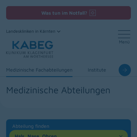
Was tun im Notfall?
Landeskliniken in Kärnten
Menü
Zum Inhalt
Medizinische Fachabteilungen
Institute
Zentre
Medizinische Abteilungen
Abteilung finden
Hals, Nase, Ohren