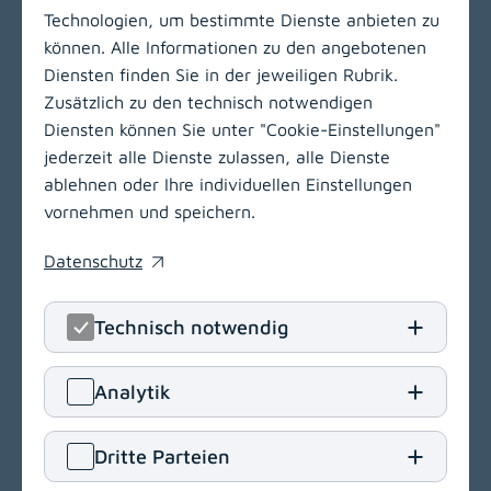
Technologien, um bestimmte Dienste anbieten zu
können. Alle Informationen zu den angebotenen
Zur Hauptnavigation
Diensten finden Sie in der jeweiligen Rubrik.
Zusätzlich zu den technisch notwendigen
Diensten können Sie unter "Cookie-Einstellungen"
jederzeit alle Dienste zulassen, alle Dienste
ablehnen oder Ihre individuellen Einstellungen
vornehmen und speichern.
Datenschutz
(opens in a new window)
Technisch notwendig
LinkedIn
(opens in
Insta
(open
Analytik
Klinikum Klagenfurt am Wörthersee
Dritte Parteien
Feschnigstraße 11
9020 Klagenfurt am Wörthersee