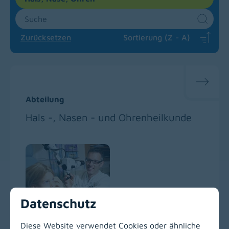
Suche
Sear
Zurücksetzen
Sortierung (Z - A)
Abteilung
Hals -, Nasen - und Ohrenheilkunde
Datenschutz
Diese Website verwendet Cookies oder ähnliche