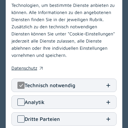
Technologien, um bestimmte Dienste anbieten zu
können. Alle Informationen zu den angebotenen
Zur Hauptnavigation
Diensten finden Sie in der jeweiligen Rubrik.
Zusätzlich zu den technisch notwendigen
Diensten können Sie unter "Cookie-Einstellungen"
jederzeit alle Dienste zulassen, alle Dienste
ablehnen oder Ihre individuellen Einstellungen
vornehmen und speichern.
Datenschutz
(opens in a new window)
Technisch notwendig
LinkedIn
(opens in
Insta
(open
Analytik
Klinikum Klagenfurt am Wörthersee
Dritte Parteien
Feschnigstraße 11
9020 Klagenfurt am Wörthersee