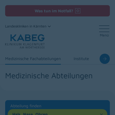
Was tun im Notfall?
Landeskliniken in Kärnten
Menü
Zum Inhalt
Medizinische Fachabteilungen
Institute
Zentre
Medizinische Abteilungen
Abteilung finden
Hals, Nase, Ohren