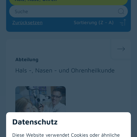
Suche
Sear
Zurücksetzen
Sortierung (Z - A)
Abteilung
Hals -, Nasen - und Ohrenheilkunde
Datenschutz
Diese Website verwendet Cookies oder ähnliche