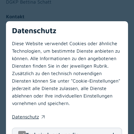
DGKP Bettina Schatt
Kontakt
Telefon:
+43 463 538-34720
Datenschutz
Diese Website verwendet Cookies oder ähnliche
Technologien, um bestimmte Dienste anbieten zu
können. Alle Informationen zu den angebotenen
Zur Hauptnavigation
Diensten finden Sie in der jeweiligen Rubrik.
Zusätzlich zu den technisch notwendigen
Diensten können Sie unter "Cookie-Einstellungen"
LinkedIn
(opens in
Insta
(open
jederzeit alle Dienste zulassen, alle Dienste
ablehnen oder Ihre individuellen Einstellungen
Klinikum Klagenfurt am Wörthersee
vornehmen und speichern.
Feschnigstraße 11
Datenschutz
9020 Klagenfurt am Wörthersee
(opens in a new window)
T
+43 463 538-0