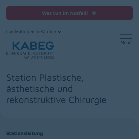
Was tun im Notfall?
Landeskliniken in Kärnten
Menü
Zum Inhalt
Station Plastische,
ästhetische und
rekonstruktive Chirurgie
Stationsleitung