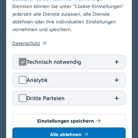
Diensten können Sie unter "Cookie-Einstellungen"
jederzeit alle Dienste zulassen, alle Dienste
ablehnen oder Ihre individuellen Einstellungen
vornehmen und speichern.
Datenschutz
(opens in a new window)
Technisch notwendig
LinkedIn
(opens in
Insta
(open
Analytik
Klinikum Klagenfurt am Wörthersee
Dritte Parteien
Feschnigstraße 11
9020 Klagenfurt am Wörthersee
T
+43 463 538-0
Einstellungen speichern
E
klinikum.klagenfurt[at]kabeg
.
at
Alle ablehnen