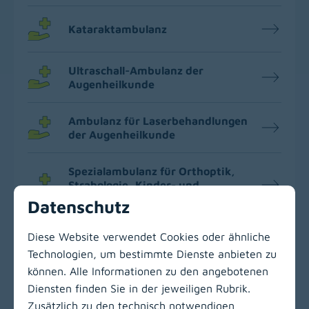
Kataraktambulanz
Ultraschall-Ambulanz der
Augenheilkunde
Ambulanz für Laserbehandlungen
der Augenheilkunde
Spezialambulanz für Orthoptik,
Strabologie, Kinder- und
Neuroophthalmologie
Datenschutz
Diese Website verwendet Cookies oder ähnliche
Technologien, um bestimmte Dienste anbieten zu
können. Alle Informationen zu den angebotenen
Zur Hauptnavigation
Diensten finden Sie in der jeweiligen Rubrik.
Zusätzlich zu den technisch notwendigen