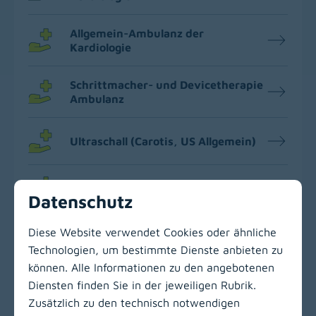
Allgemein-Ambulanz der
Kardiologie
Schrittmacher- und Devicetherapie
Ambulanz
Ultraschall (Carotis, US Allgemein)
Spezial-Ambulanz der Lymphologie
Datenschutz
Diese Website verwendet Cookies oder ähnliche
Technologien, um bestimmte Dienste anbieten zu
können. Alle Informationen zu den angebotenen
Zur Hauptnavigation
Diensten finden Sie in der jeweiligen Rubrik.
Zusätzlich zu den technisch notwendigen