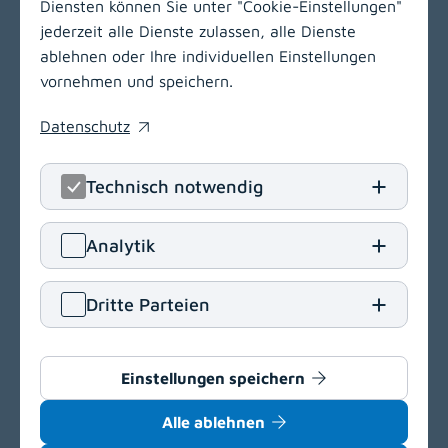
Diensten können Sie unter "Cookie-Einstellungen"
jederzeit alle Dienste zulassen, alle Dienste
ablehnen oder Ihre individuellen Einstellungen
vornehmen und speichern.
Datenschutz
(opens in a new window)
Technisch notwendig
LinkedIn
(opens in
Insta
(open
Analytik
Klinikum Klagenfurt am Wörthersee
Dritte Parteien
Feschnigstraße 11
9020 Klagenfurt am Wörthersee
T
+43 463 538-0
Einstellungen speichern
E
klinikum.klagenfurt[at]kabeg
.
at
Alle ablehnen