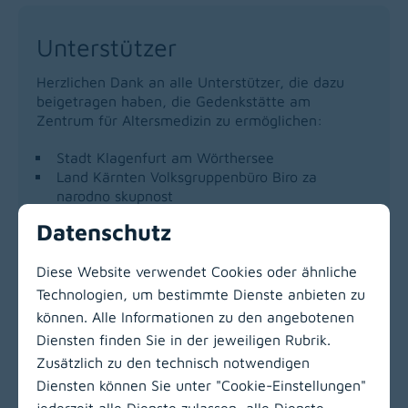
Unterstützer
Herzlichen Dank an alle Unterstützer, die dazu
beigetragen haben, die Gedenkstätte am
Zentrum für Altersmedizin zu ermöglichen:
Stadt Klagenfurt am Wörthersee
Land Kärnten Volksgruppenbüro Biro za
narodno skupnost
ZukunftsFonds der Republik Österreich
Datenschutz
Nationalfonds der Republik Österreich für
Opfer des Nationalsozialismus
Diese Website verwendet Cookies oder ähnliche
Technologien, um bestimmte Dienste anbieten zu
können. Alle Informationen zu den angebotenen
Zur Hauptnavigation
Diensten finden Sie in der jeweiligen Rubrik.
Zusätzlich zu den technisch notwendigen
Diensten können Sie unter "Cookie-Einstellungen"