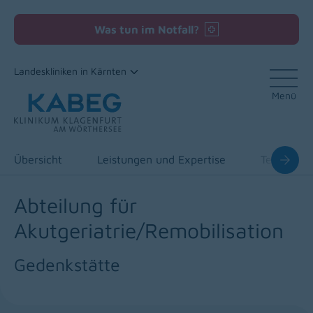
Was tun im Notfall?
Landeskliniken in Kärnten
Menü
Zum Inhalt
Übersicht
Leistungen und Expertise
Team
Abteilung für
Akutgeriatrie/Remobilisation
Gedenkstätte