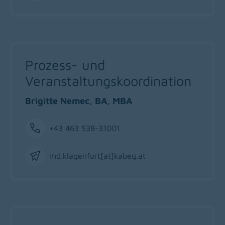
Email
Prozess- und
Veranstaltungskoordination
Brigitte Nemec, BA, MBA
+43 463 538-31001
Phone
md.klagenfurt[at]kabeg
.
at
Email