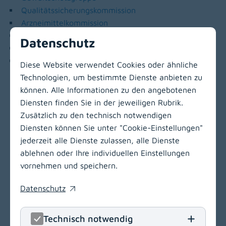
Qualitätssicherungskommission
Arzneimittelkommission
Medizinphysik
Datenschutz
LKF-Management
Klinisches Risikomanagement
Diese Website verwendet Cookies oder ähnliche
Technologien, um bestimmte Dienste anbieten zu
können. Alle Informationen zu den angebotenen
Zur Hauptnavigation
Diensten finden Sie in der jeweiligen Rubrik.
Zusätzlich zu den technisch notwendigen
Diensten können Sie unter "Cookie-Einstellungen"
jederzeit alle Dienste zulassen, alle Dienste
ablehnen oder Ihre individuellen Einstellungen
vornehmen und speichern.
Datenschutz
(opens in a new window)
Technisch notwendig