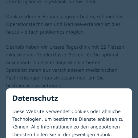
interdisziplinäre Tagesklinik für Sie ideal.
Dank moderner Behandlungsmethoden, schonender
Operationstechniken und Narkoseverfahren ist dies
heute vielfach problemlos möglich.
Deshalb haben wir unsere Tagesklinik mit 22 Plätzen
inklusive vier Sonderklasse-Betten für Sie optimal
ausgebaut. In unserer Tagesklinik arbeiten
Spezialist:innen aus verschiedenen medizinischen
Fachrichtungen intensiv zusammen, um Sie
bestmöglich zu betreuen.
Datenschutz
Mehr über die Interdisziplinäre Tagesklinik
Diese Website verwendet Cookies oder ähnliche
Technologien, um bestimmte Dienste anbieten zu
können. Alle Informationen zu den angebotenen
Zur Hauptnavigation
Diensten finden Sie in der jeweiligen Rubrik.