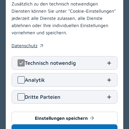
Zusätzlich zu den technisch notwendigen
Diensten können Sie unter "Cookie-Einstellungen"
jederzeit alle Dienste zulassen, alle Dienste
ablehnen oder Ihre individuellen Einstellungen
vornehmen und speichern.
Datenschutz
(opens in a new window)
Technisch notwendig
LinkedIn
(opens in
Insta
(open
Analytik
Klinikum Klagenfurt am Wörthersee
Dritte Parteien
Feschnigstraße 11
9020 Klagenfurt am Wörthersee
T
+43 463 538-0
Einstellungen speichern
E
klinikum.klagenfurt[at]kabeg
.
at