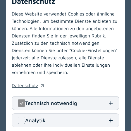
Datenschutz
Station finden
Diese Website verwendet Cookies oder ähnliche
Technologien, um bestimmte Dienste anbieten zu
können. Alle Informationen zu den angebotenen
Zur Hauptnavigation
Diensten finden Sie in der jeweiligen Rubrik.
Zusätzlich zu den technisch notwendigen
Diensten können Sie unter "Cookie-Einstellungen"
jederzeit alle Dienste zulassen, alle Dienste
ablehnen oder Ihre individuellen Einstellungen
vornehmen und speichern.
Datenschutz
(opens in a new window)
Technisch notwendig
LinkedIn
(opens in
Insta
(open
Analytik