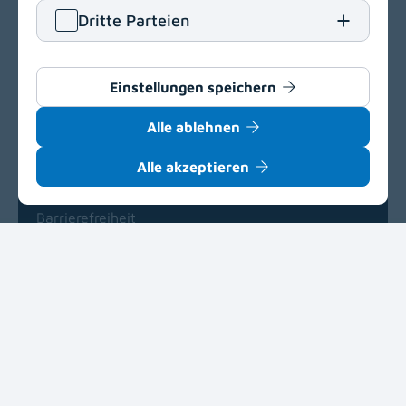
Klinikum Klagenfurt am Wörthersee
Dritte Parteien
Feschnigstraße 11
9020 Klagenfurt am Wörthersee
T
+43 463 538-0
Einstellungen speichern
E
klinikum.klagenfurt[at]kabeg
.
at
Alle ablehnen
Navigation
(opens in a new window)
Alle akzeptieren
Barrierefreiheit
Einkaufsbedingungen
Delegationsregister
(opens in a new window)
Impressum
Datenschutz
Cookie-Einstellungen
(opens in a new window)