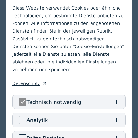
Diese Website verwendet Cookies oder ähnliche
Technologien, um bestimmte Dienste anbieten zu
können. Alle Informationen zu den angebotenen
Zur Hauptnavigation
Diensten finden Sie in der jeweiligen Rubrik.
Zusätzlich zu den technisch notwendigen
Diensten können Sie unter "Cookie-Einstellungen"
jederzeit alle Dienste zulassen, alle Dienste
ablehnen oder Ihre individuellen Einstellungen
vornehmen und speichern.
Datenschutz
(opens in a new window)
Technisch notwendig
LinkedIn
(opens in
Insta
(open
Analytik
Klinikum Klagenfurt am Wörthersee