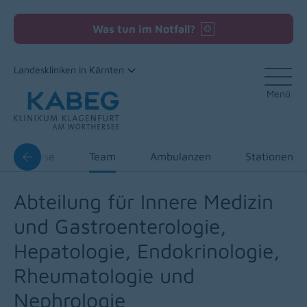
Was tun im Notfall?
Landeskliniken in Kärnten
Menü
Zum Inhalt
d Expertise
Team
Ambulanzen
Stationen
Abteilung für Innere Medizin
und Gastroenterologie,
Hepatologie, Endokrinologie,
Rheumatologie und
Nephrologie