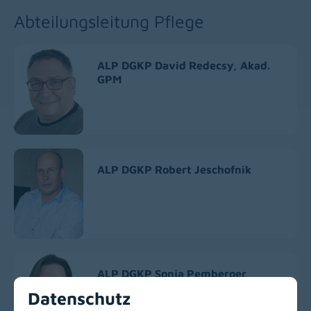
Abteilungsleitung Pflege
ALP DGKP David Redecsy, Akad.
GPM
ALP DGKP Robert Jeschofnik
ALP DGKP Sonja Pemberger
Datenschutz