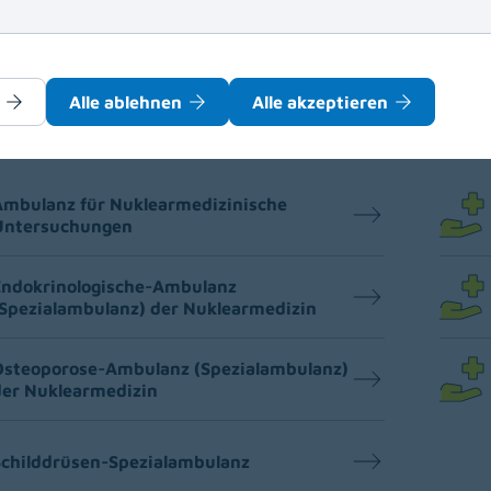
Alle ablehnen
Alle akzeptieren
Ambulanz für Nuklearmedizinische
Untersuchungen
Endokrinologische-Ambulanz
Spezialambulanz) der Nuklearmedizin
Osteoporose-Ambulanz (Spezialambulanz)
der Nuklearmedizin
Schilddrüsen-Spezialambulanz