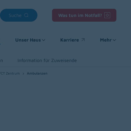
Suche
Was tun im Notfall?
Unser Haus
Karriere
Mehr
(opens in a new window)
en
Information für Zuweisende
T/CT Zentrum
Ambulanzen