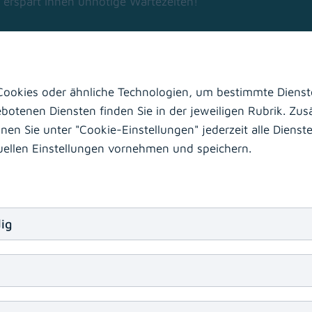
 erspart Ihnen unnötige Wartezeiten!
ookies oder ähnliche Technologien, um bestimmte Dienste
otenen Diensten finden Sie in der jeweiligen Rubrik. Zusä
en für die Anmeldung
n Sie unter "Cookie-Einstellungen" jederzeit alle Dienste 
duellen Einstellungen vornehmen und speichern.
(download)
zialambulanz
(
PDF
, 178 KB)
(download)
ialambulanz
(
PDF
, 112 KB)
(download)
hung
(
PDF
, 130 KB)
ig