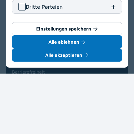
Klinikum Klagenfurt am Wörthersee
Dritte Parteien
Feschnigstraße 11
9020 Klagenfurt am Wörthersee
T
+43 463 538-0
Einstellungen speichern
E
klinikum.klagenfurt[at]kabeg
.
at
Alle ablehnen
Navigation
(opens in a new window)
Alle akzeptieren
Barrierefreiheit
Einkaufsbedingungen
Delegationsregister
(opens in a new window)
Impressum
Datenschutz
Cookie-Einstellungen
(opens in a new window)