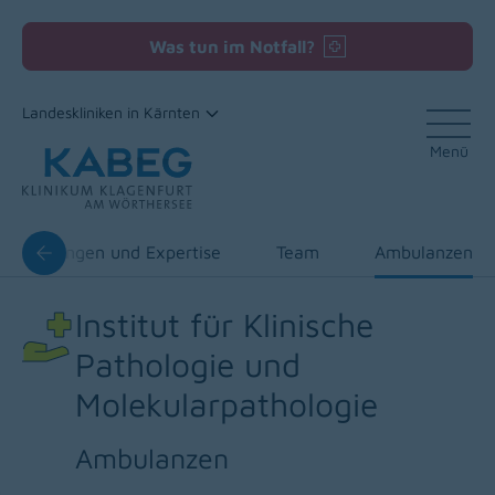
Was tun im Notfall?
Landeskliniken in Kärnten
Menü
Zum Inhalt
Leistungen und Expertise
Team
Ambulanzen
Institut für Klinische
Pathologie und
Molekularpathologie
Ambulanzen