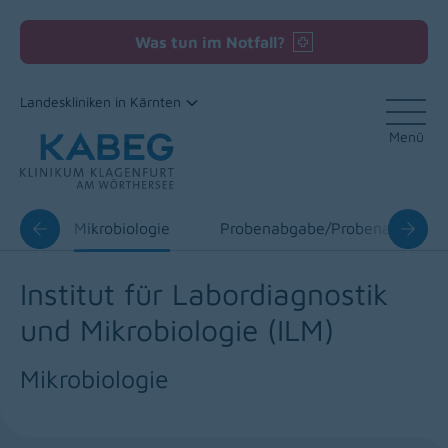
Was tun im Notfall?
Landeskliniken in Kärnten
Menü
Zum Inhalt
stik
Mikrobiologie
Probenabgabe/Probenannahm
Institut für Labordiagnostik
und Mikrobiologie (ILM)
Mikrobiologie