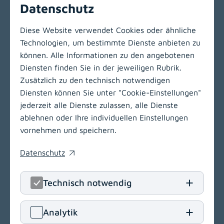
Datenschutz
Kontakt
Telefon:
+43 463 538-32580
Diese Website verwendet Cookies oder ähnliche
Technologien, um bestimmte Dienste anbieten zu
können. Alle Informationen zu den angebotenen
Zur Hauptnavigation
Diensten finden Sie in der jeweiligen Rubrik.
Zusätzlich zu den technisch notwendigen
Diensten können Sie unter "Cookie-Einstellungen"
LinkedIn
(opens in
Insta
(open
jederzeit alle Dienste zulassen, alle Dienste
ablehnen oder Ihre individuellen Einstellungen
Klinikum Klagenfurt am Wörthersee
vornehmen und speichern.
Feschnigstraße 11
Datenschutz
9020 Klagenfurt am Wörthersee
(opens in a new window)
T
+43 463 538-0
Technisch notwendig
E
klinikum.klagenfurt[at]kabeg
.
at
Navigation
Analytik
(opens in a new window)