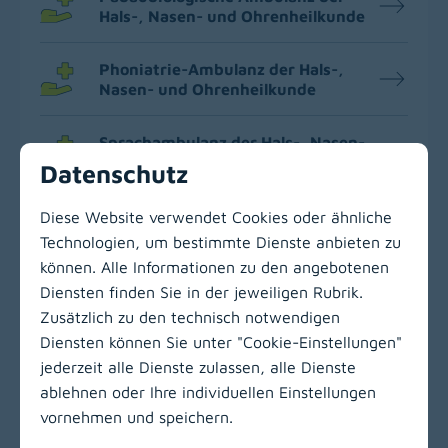
Hals-, Nasen- und Ohrenheilkunde
Phoniatrie-Ambulanz der Hals-,
Nasen- und Ohrenheilkunde
Sprachambulanz der Hals-, Nasen-
und Ohrenheilkunde
Datenschutz
Diese Website verwendet Cookies oder ähnliche
Technologien, um bestimmte Dienste anbieten zu
können. Alle Informationen zu den angebotenen
Zur Hauptnavigation
Diensten finden Sie in der jeweiligen Rubrik.
Zusätzlich zu den technisch notwendigen
Diensten können Sie unter "Cookie-Einstellungen"
jederzeit alle Dienste zulassen, alle Dienste
ablehnen oder Ihre individuellen Einstellungen
vornehmen und speichern.