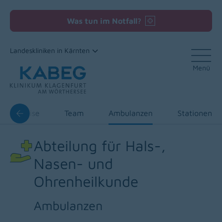
Was tun im Notfall?
Landeskliniken in Kärnten
Menü
Zum Inhalt
d Expertise
Team
Ambulanzen
Stationen
Abteilung für Hals-,
Nasen- und
Ohrenheilkunde
Ambulanzen