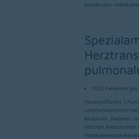
konservativ-medikame
Spezialam
Herztrans
pulmonal
1300 Patienten pro 
Herzinsuffizienz („Pu
unterschiedlichster H
Blutdruck, Diabetes usw
üblichen Krebsformen 
medikamentöse Behandl