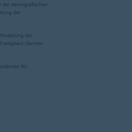
nd der demografischen
elung der
rhinderung der
 Transplant-Zentren
bulanzen für