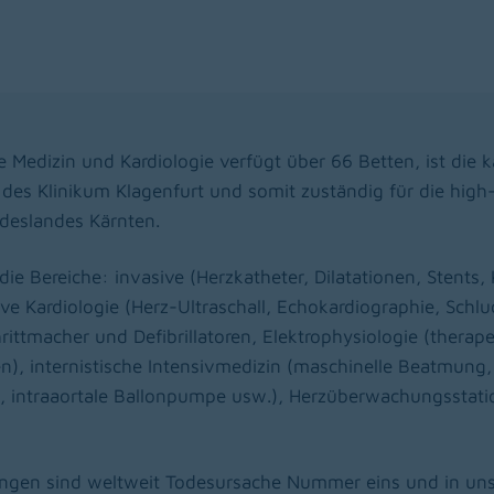
e Medizin und Kardiologie verfügt über 66 Betten, ist die 
des Klinikum Klagenfurt und somit zuständig für die hig
deslandes Kärnten.
die Bereiche: invasive (Herzkatheter, Dilatationen, Stents,
ive Kardiologie (Herz-Ultraschall, Echokardiographie, Schl
ittmacher und Defibrillatoren, Elektrophysiologie (therap
), internistische Intensivmedizin (maschinelle Beatmung,
n, intraaortale Ballonpumpe usw.), Herzüberwachungsstat
ungen sind weltweit Todesursache Nummer eins und in uns