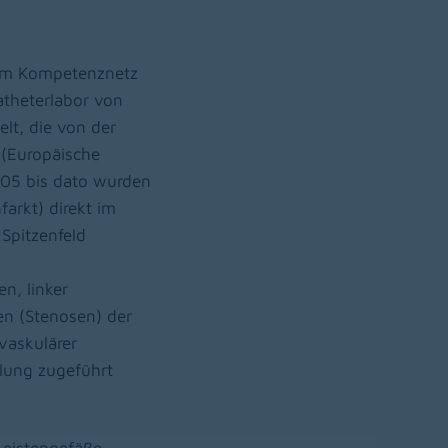
 im Kompetenznetz
atheterlabor von
lt, die von der
 (Europäische
2005 bis dato wurden
arkt) direkt im
 Spitzenfeld
n, linker
n (Stenosen) der
vaskulärer
dlung zugeführt