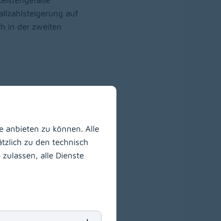
Leistengefäße
llzahlsteigerung auf
h in der zweiten
 anbieten zu können. Alle
tzlich zu den technisch
zulassen, alle Dienste
ionellen 1- und 2-
sations-SM, CRT)
en.
er bei Pumpschwäche