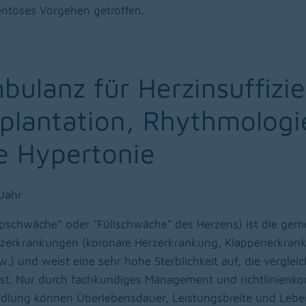
ntöses Vorgehen getroffen.
bulanz für Herzinsuffizie
plantation, Rhythmologi
e Hypertonie
Jahr
mpschwäche“ oder "Füllschwäche" des Herzens) ist die ge
erzerkrankungen (koronare Herzerkrankung, Klappenerkran
.) und weist eine sehr hohe Sterblichkeit auf, die vergleic
ist. Nur durch fachkundiges Management und richtlinienk
ung können Überlebensdauer, Leistungsbreite und Leben