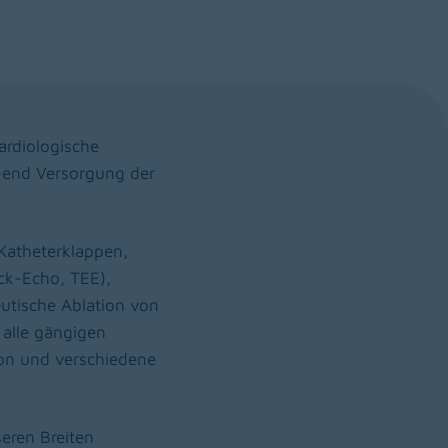
kardiologische
h-end Versorgung der
 Katheterklappen,
uck-Echo, TEE),
eutische Ablation von
 alle gängigen
ion und verschiedene
eren Breiten