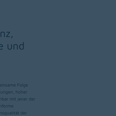
nz,
e und
meinsame Folge
kungen, hoher
hbar mit jener der
onforme
squalität der