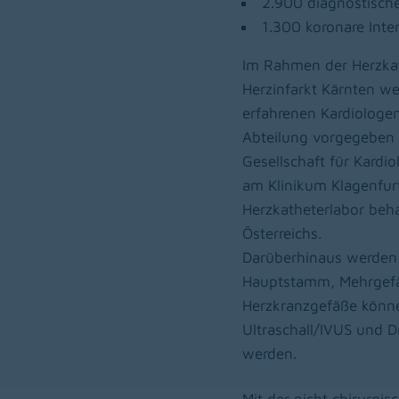
2.900 diagnostisch
1.300 koronare Inte
Im Rahmen der Herzka
Herzinfarkt Kärnten we
erfahrenen Kardiologen
Abteilung vorgegeben 
Gesellschaft für Kardi
am Klinikum Klagenfurt
Herzkatheterlabor behan
Österreichs.
Darüberhinaus werden 
Hauptstamm, Mehrgefä
Herzkranzgefäße könne
Ultraschall/IVUS und 
werden.