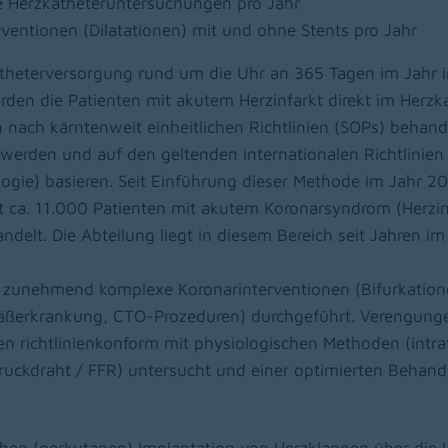
e Herzkatheteruntersuchungen pro Jahr
rventionen (Dilatationen) mit und ohne Stents pro Jahr
theterversorgung rund um die Uhr an 365 Tagen im Jahr
rden die Patienten mit akutem Herzinfarkt direkt im Herzk
 nach kärntenweit einheitlichen Richtlinien (SOPs) behande
werden und auf den geltenden internationalen Richtlinien
ologie) basieren. Seit Einführung dieser Methode im Jahr 
 ca. 11.000 Patienten mit akutem Koronarsyndrom (Herzinf
delt. Die Abteilung liegt in diesem Bereich seit Jahren im
zunehmend komplexe Koronarinterventionen (Bifurkatione
ßerkrankung, CTO-Prozeduren) durchgeführt. Verengunge
n richtlinienkonform mit physiologischen Methoden (intra
Druckdraht / FFR) untersucht und einer optimierten Behan