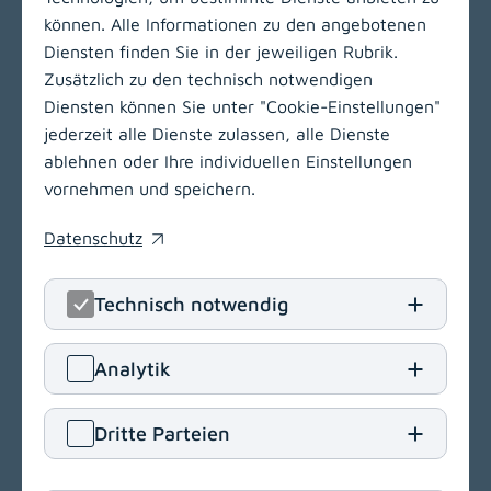
können. Alle Informationen zu den angebotenen
Zur Hauptnavigation
Diensten finden Sie in der jeweiligen Rubrik.
Zusätzlich zu den technisch notwendigen
Diensten können Sie unter "Cookie-Einstellungen"
LinkedIn
(opens in
Insta
(open
jederzeit alle Dienste zulassen, alle Dienste
ablehnen oder Ihre individuellen Einstellungen
Klinikum Klagenfurt am Wörthersee
vornehmen und speichern.
Feschnigstraße 11
Datenschutz
9020 Klagenfurt am Wörthersee
(opens in a new window)
T
+43 463 538-0
Technisch notwendig
E
klinikum.klagenfurt[at]kabeg
.
at
Navigation
Analytik
(opens in a new window)
Dritte Parteien
Barrierefreiheit
Einkaufsbedingungen