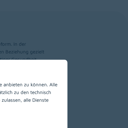
form. In der
n Beziehung gezielt
stiger Gesundheit
ürfnisse, Stimmungen,
 anbieten zu können. Alle
etzung und Bedarf
tzlich zu den technisch
des musikalischen
zulassen, alle Dienste
rlebte
ligen Bedürfnisse der