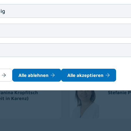
hen abgestimmt. Es bedarf daher keiner musikalischen Vor
ig
enlesen, Spielen eines Instrumentes, musikalische Begabu
 Einzel- oder Gruppensetting angeboten.
eutinnen
Alle ablehnen
Alle akzeptieren
Janina Kropfitsch
Stefanie 
it in Karenz)