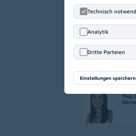
Kinder- und Jugendlic
Technisch notwend
Patientinnen (wie Not
Musiktherapie wird im
Analytik
Dritte Parteien
Musiktherap
Einstellungen speichern
Mag. 
(derze