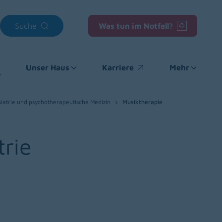
Suche
Was tun im Notfall?
Unser Haus
Karriere
Mehr
(opens in a new window)
iatrie und psychotherapeutische Medizin
Musiktherapie
trie