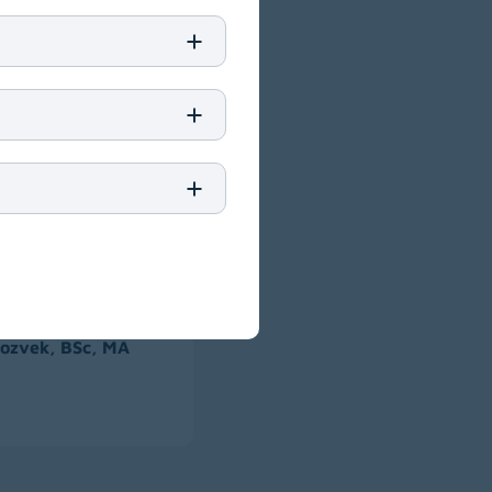
bildung der
ng).
Pozvek, BSc, MA