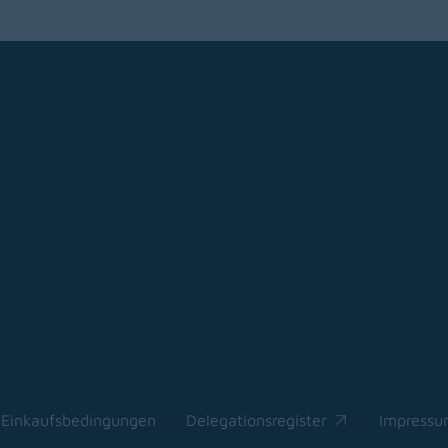
Einkaufsbedingungen
Delegationsregister
Impress
(opens in a new window)