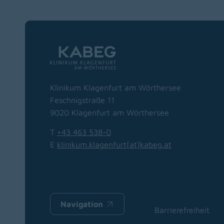
Zur Hauptnavigation
Klinikum Klagenfurt am Wörthersee
Feschnigstraße 11
9020 Klagenfurt am Wörthersee
T
+43 463 538-0
E
klinikum.klagenfurt[at]kabeg
.
at
Navigation
(opens in a new window)
Barrierefreiheit