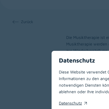
Zurück
Die Musiktherapie ist 
Musiktherapie werden 
zur Wiederherstellung,
eingesetzt.
Datenschutz
Mit Hilfe der Musik, a
Diese Website verwendet C
innere Konflikte und 
Informationen zu den angeb
kommen aktives Musizi
notwendigen Diensten könne
Geschehens kann im th
ablehnen oder Ihre indivi
bewusstzumachen und 
Datenschutz
(opens in a new window)
Die zur Verfügung steh