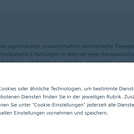
eine eigenständige, wissenschaftlich-künstlerische Therapie
musikalische Erfahrungen im Rahmen einer therapeutische
 Erhaltung und Förderung seelischer, körperlicher und gei
ls nichtsprachliches Ausdrucksmittel, können Gefühle, Bed
ookies oder ähnliche Technologien, um bestimmte Dienste
Spannungen zum Ausdruck gebracht werden. Je nach Ziels
otenen Diensten finden Sie in der jeweiligen Rubrik. Zusä
eren oder Musikhören zum Einsatz. Die verbale Reflexion 
n Sie unter "Cookie-Einstellungen" jederzeit alle Dienste 
erapeutischen Prozess sinnvoll/notwendig sein, um das E
duellen Einstellungen vornehmen und speichern.
integrieren zu können.
enden Instrumente sind einfach spielbar und auf die jewei