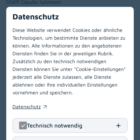
DGKP Claudia Salzmann
Datenschutz
Kontakt
Telefon:
+43 463 538-32830
Diese Website verwendet Cookies oder ähnliche
Technologien, um bestimmte Dienste anbieten zu
können. Alle Informationen zu den angebotenen
Zur Hauptnavigation
Diensten finden Sie in der jeweiligen Rubrik.
Zusätzlich zu den technisch notwendigen
Diensten können Sie unter "Cookie-Einstellungen"
LinkedIn
(opens in
Insta
(open
jederzeit alle Dienste zulassen, alle Dienste
ablehnen oder Ihre individuellen Einstellungen
Klinikum Klagenfurt am Wörthersee
vornehmen und speichern.
Feschnigstraße 11
Datenschutz
9020 Klagenfurt am Wörthersee
(opens in a new window)
T
+43 463 538-0
Technisch notwendig
E
klinikum.klagenfurt[at]kabeg
.
at