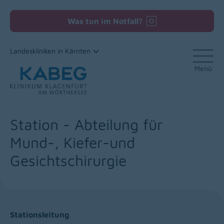
Was tun im Notfall?
Landeskliniken in Kärnten
Menü
Zum Inhalt
Station - Abteilung für
Mund-, Kiefer-und
Gesichtschirurgie
Stationsleitung