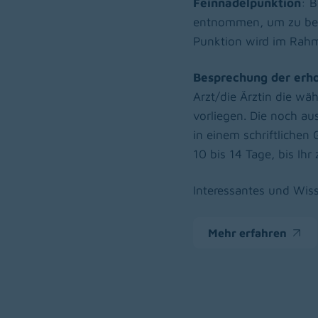
Feinnadelpunktion
: B
entnommen, um zu best
Punktion wird im Rah
Besprechung der erh
Arzt/die Ärztin die w
vorliegen. Die noch a
in einem schriftlichen
10 bis 14 Tage, bis Ihr
Interessantes und Wiss
Mehr erfahren
(opens in a new wi
Zur Hauptnavigation