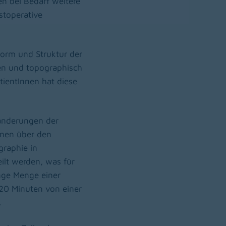
n bei Bedarf weitere
stoperative
 Form und Struktur der
en und topographisch
ientInnen hat diese
änderungen der
ionen über den
graphie in
ilt werden, was für
nge Menge einer
. 20 Minuten von einer
.