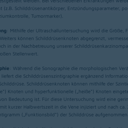
estgestellt werden. Bei verschiedenen Erkrankungen werde
t (z.B. Schilddrüsenantikörper, Entzündungsparameter, po
iumkontrolle, Tumormarker).
ung
: Mithilfe der Ultraschalluntersuchung wird die Größe,
 Weiters können Schilddrüsenknoten abgegrenzt, vermess
ch in der Nachbetreuung unserer Schilddrüsenkarzinompat
oßen Stellenwert.
phie
: Während die Sonographie die morphologischen Ver
 liefert die Schilddrüsenszintigraphie ergänzend Informat
childdrüse. Schilddrüsenknoten können mithilfe der Szinti
te“) Knoten und hyperfunktionelle („heiße“) Knoten eingete
von Bedeutung ist. Für diese Untersuchung wird eine geri
mit kurzer Halbwertszeit in die Vene injiziert und nach ca
tigramm („Funktionsbild“) der Schilddrüse aufgenommen