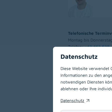
Telefonische Terminv
Montag bis Donnerstag
Telefon:
+43 463 538
Datenschutz
Am Tag der Schilddrü
Sie müssen jedoch ni
Diese Website verwendet C
Informationen zu den angeb
Bitte notieren Sie sich
notwendigen Diensten könne
Röntgenkontrastmittel
ablehnen oder Ihre indivi
Verfügbarkeit zur Unt
immer sofort anzugeb
Datenschutz
(opens in a new window)
Im Rahmen der ambula