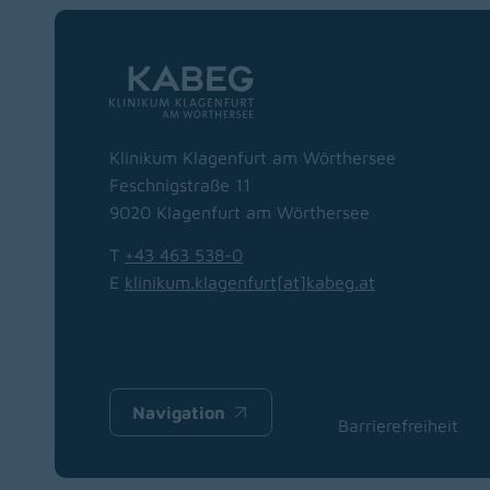
Klinikum Klagenfurt am Wörthersee
Feschnigstraße 11
9020 Klagenfurt am Wörthersee
T
+43 463 538-0
E
klinikum.klagenfurt[at]kabeg
.
at
Navigation
(opens in a new window)
Barrierefreiheit