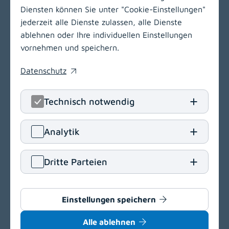
Diensten können Sie unter "Cookie-Einstellungen"
jederzeit alle Dienste zulassen, alle Dienste
ablehnen oder Ihre individuellen Einstellungen
vornehmen und speichern.
Datenschutz
(opens in a new window)
Technisch notwendig
LinkedIn
(opens in
Insta
(open
Analytik
Klinikum Klagenfurt am Wörthersee
Dritte Parteien
Feschnigstraße 11
9020 Klagenfurt am Wörthersee
T
+43 463 538-0
Einstellungen speichern
E
klinikum.klagenfurt[at]kabeg
.
at
Alle ablehnen