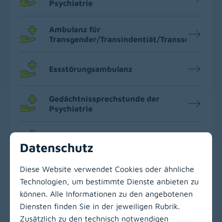
Psychiatrie
Ambulanz für
Transgender/Transindentiät/Transsexualität
Essstörungsambulanz
Gedächtnissprechstunde der
Psychiatrie
Schwangeren-Ambulanz
Datenschutz
Diese Website verwendet Cookies oder ähnliche
Technologien, um bestimmte Dienste anbieten zu
können. Alle Informationen zu den angebotenen
Zur Hauptnavigation
Diensten finden Sie in der jeweiligen Rubrik.
Zusätzlich zu den technisch notwendigen