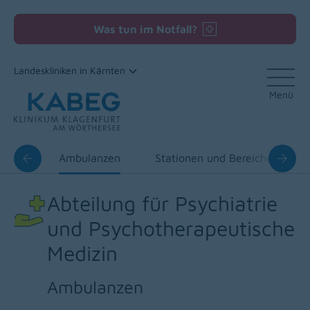
Was tun im Notfall?
Landeskliniken in Kärnten
Menü
Zum Inhalt
Team
Ambulanzen
Stationen und Bereiche
Abteilung für Psychiatrie
und Psychotherapeutische
Medizin
Ambulanzen