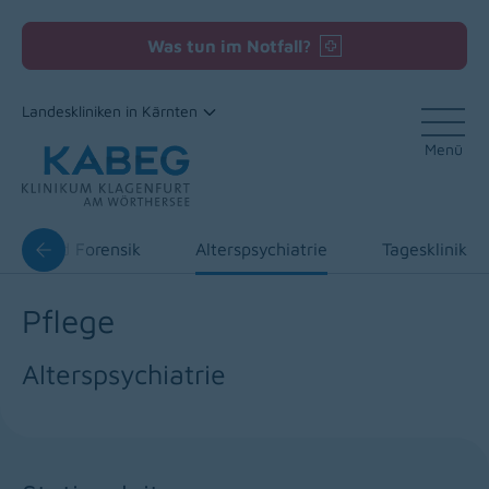
Was tun im Notfall?
Landeskliniken in Kärnten
Menü
Zum Inhalt
nner und Forensik
Alterspsychiatrie
Tagesklinik
Pflege
Alterspsychiatrie