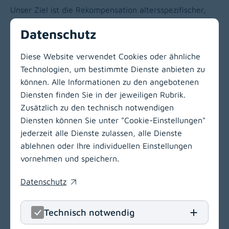
Unser Ziel ist die Rekompensation altersspezifischer,
akut psychiatrischer Krankheitsbilder sowie die
Datenschutz
Reintegration in die Selbständigkeit bzw.
Heimbetreuung im Sinne einer reaktivierenden Pflege.
Diese Website verwendet Cookies oder ähnliche
Technologien, um bestimmte Dienste anbieten zu
können. Alle Informationen zu den angebotenen
Zur Hauptnavigation
Diensten finden Sie in der jeweiligen Rubrik.
Zusätzlich zu den technisch notwendigen
Diensten können Sie unter "Cookie-Einstellungen"
jederzeit alle Dienste zulassen, alle Dienste
ablehnen oder Ihre individuellen Einstellungen
vornehmen und speichern.
Datenschutz
(opens in a new window)
Technisch notwendig