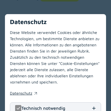
Datenschutz
Terminvereinbarung
Telefon:
+43 463 538-32786
Diese Website verwendet Cookies oder ähnliche
Technologien, um bestimmte Dienste anbieten zu
können. Alle Informationen zu den angebotenen
Zur Hauptnavigation
Diensten finden Sie in der jeweiligen Rubrik.
Zusätzlich zu den technisch notwendigen
Diensten können Sie unter "Cookie-Einstellungen"
LinkedIn
(opens in
Insta
(open
jederzeit alle Dienste zulassen, alle Dienste
ablehnen oder Ihre individuellen Einstellungen
Klinikum Klagenfurt am Wörthersee
vornehmen und speichern.
Feschnigstraße 11
Datenschutz
9020 Klagenfurt am Wörthersee
(opens in a new window)
T
+43 463 538-0
Technisch notwendig
E
klinikum.klagenfurt[at]kabeg
.
at