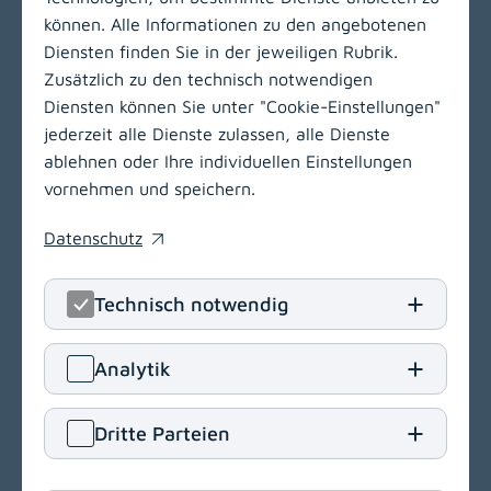
können. Alle Informationen zu den angebotenen
Zur Hauptnavigation
Diensten finden Sie in der jeweiligen Rubrik.
Zusätzlich zu den technisch notwendigen
Diensten können Sie unter "Cookie-Einstellungen"
LinkedIn
(opens in
Insta
(open
jederzeit alle Dienste zulassen, alle Dienste
ablehnen oder Ihre individuellen Einstellungen
Klinikum Klagenfurt am Wörthersee
vornehmen und speichern.
Feschnigstraße 11
Datenschutz
9020 Klagenfurt am Wörthersee
(opens in a new window)
T
+43 463 538-0
Technisch notwendig
E
klinikum.klagenfurt[at]kabeg
.
at
Navigation
Analytik
(opens in a new window)
Dritte Parteien
Barrierefreiheit
Einkaufsbedingungen