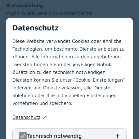
Stationsleitung
Psych. DGKP Gerald Schwarzenbacher
Datenschutz
Kontakt
Telefon:
+43 463 538-35280
Diese Website verwendet Cookies oder ähnliche
Technologien, um bestimmte Dienste anbieten zu
können. Alle Informationen zu den angebotenen
Zur Hauptnavigation
Diensten finden Sie in der jeweiligen Rubrik.
Zusätzlich zu den technisch notwendigen
Diensten können Sie unter "Cookie-Einstellungen"
LinkedIn
(opens in
Insta
(open
jederzeit alle Dienste zulassen, alle Dienste
ablehnen oder Ihre individuellen Einstellungen
Klinikum Klagenfurt am Wörthersee
vornehmen und speichern.
Feschnigstraße 11
Datenschutz
9020 Klagenfurt am Wörthersee
(opens in a new window)
T
+43 463 538-0
Technisch notwendig
E
klinikum.klagenfurt[at]kabeg
.
at