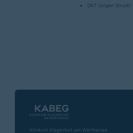
DKT Jürgen Struckl
Zur Hauptnavigation
Klinikum Klagenfurt am Wörthersee