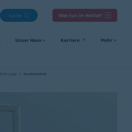
Suche
Was tun im Notfall?
Unser Haus
Karriere
Mehr
(opens in a new window)
ßchirurgie
Kardiotechnik