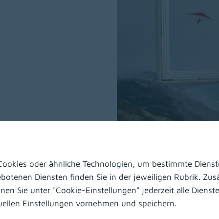
ookies oder ähnliche Technologien, um bestimmte Dienste
nik ist auf die Durchführung der extrakorporalen Zirkulatio
otenen Diensten finden Sie in der jeweiligen Rubrik. Zusä
edienen der Herz-Lungen-Maschine bei Herzoperationen.
n Sie unter "Cookie-Einstellungen" jederzeit alle Dienste 
duellen Einstellungen vornehmen und speichern.
 der Kardiotechnik ist es, die physiologischen und metabo