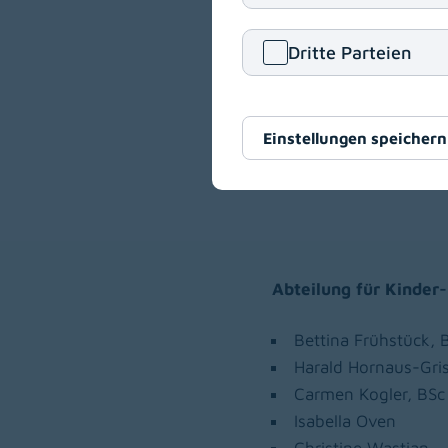
Abteilung für plastis
Dritte Parteien
Anja Rumbold, BSc
Stefanie Tegelhofer,
Einstellungen speichern
Abteilung für Kinder
Bettina Frühstück, 
Harald Hornaus-Gri
Carmen Kogler, BSc
Isabella Oven