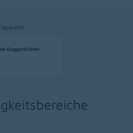
rapeutin
lde Guggenbichler,
gkeitsbereiche