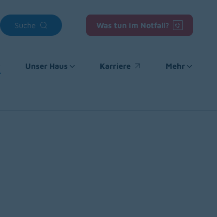
Suche
Was tun im Notfall?
Unser Haus
Karriere
Mehr
(opens in a new window)