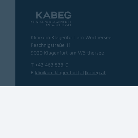
Klinikum Klagenfurt am Wörthersee
Feschnigstraße 11
9020 Klagenfurt am Wörthersee
T
+43 463 538-0
E
klinikum.klagenfurt[at]kabeg
.
at
Navigation
(opens in a new window)
Barrierefreiheit