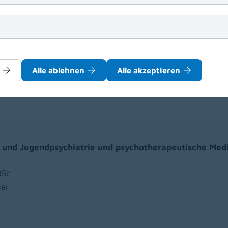
che, ästhetische und rekonstruktive Chirurgie
 BSc
Alle ablehnen
Alle akzeptieren
- und Jugendpsychiatrie und psychotherapeutische Medi
BSc
ser