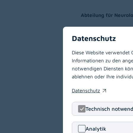
Abteilung für Neurol
Sonja Kleer
Datenschutz
Michaela Koschat, 
Jutta Stark
Diese Website verwendet C
Angelika Zenkl
Informationen zu den angeb
notwendigen Diensten könne
ablehnen oder Ihre indivi
Abteilung für Kinder
Datenschutz
(opens in a new window)
Michaela Müllner
Technisch notwend
Julia Prax, BSc
Analytik