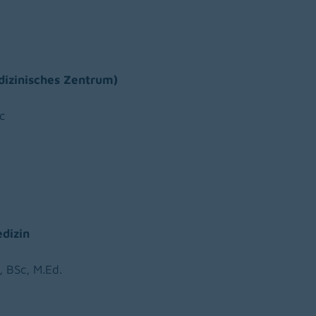
izinisches Zentrum)
c
dizin
 BSc, M.Ed.