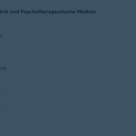
atrie und Psychotherapeutische Medizin
Sc
A
rle
c
c