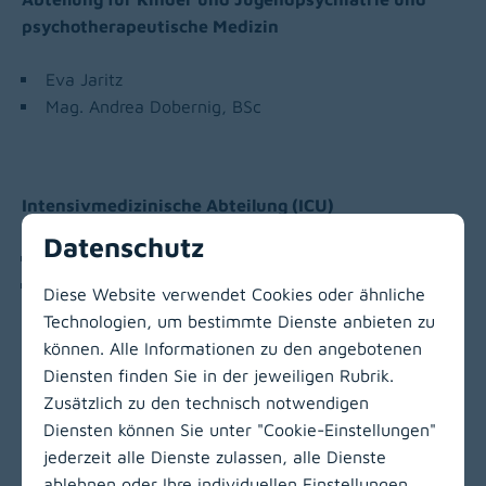
psychotherapeutische Medizin
Eva Jaritz
Mag. Andrea Dobernig, BSc
Intensivmedizinische Abteilung (ICU)
Datenschutz
Katharina Hanschitz, BSc
Helmut Weissmann
Diese Website verwendet Cookies oder ähnliche
Technologien, um bestimmte Dienste anbieten zu
können. Alle Informationen zu den angebotenen
Zur Hauptnavigation
Diensten finden Sie in der jeweiligen Rubrik.
Zusätzlich zu den technisch notwendigen
Diensten können Sie unter "Cookie-Einstellungen"
jederzeit alle Dienste zulassen, alle Dienste
ablehnen oder Ihre individuellen Einstellungen