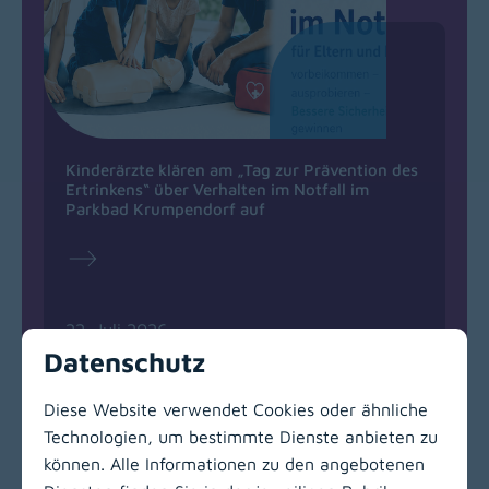
Kinderärzte klären am „Tag zur Prävention des
Ertrinkens“ über Verhalten im Notfall im
Parkbad Krumpendorf auf
22. Juli 2026
Datenschutz
(opens in a new window)
Diese Website verwendet Cookies oder ähnliche
Technologien, um bestimmte Dienste anbieten zu
können. Alle Informationen zu den angebotenen
Zur Hauptnavigation