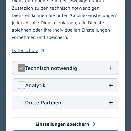
Diensten finden Sie in der jeweiligen Rubrik.
Zusätzlich zu den technisch notwendigen
Diensten können Sie unter "Cookie-Einstellungen"
jederzeit alle Dienste zulassen, alle Dienste
ablehnen oder Ihre individuellen Einstellungen
vornehmen und speichern.
Datenschutz
(opens in a new window)
Technisch notwendig
LinkedIn
(opens in
Insta
(open
Analytik
Klinikum Klagenfurt am Wörthersee
Dritte Parteien
Feschnigstraße 11
9020 Klagenfurt am Wörthersee
T
+43 463 538-0
Einstellungen speichern
E
klinikum.klagenfurt[at]kabeg
.
at