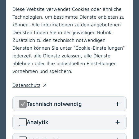
Email
Diese Website verwendet Cookies oder ähnliche
Technologien, um bestimmte Dienste anbieten zu
können. Alle Informationen zu den angebotenen
Zur Hauptnavigation
Diensten finden Sie in der jeweiligen Rubrik.
Zusätzlich zu den technisch notwendigen
Diensten können Sie unter "Cookie-Einstellungen"
LinkedIn
(opens in
Insta
(open
jederzeit alle Dienste zulassen, alle Dienste
ablehnen oder Ihre individuellen Einstellungen
Klinikum Klagenfurt am Wörthersee
vornehmen und speichern.
Feschnigstraße 11
Datenschutz
9020 Klagenfurt am Wörthersee
(opens in a new window)
T
+43 463 538-0
Technisch notwendig
E
klinikum.klagenfurt[at]kabeg
.
at
Navigation
Analytik
(opens in a new window)