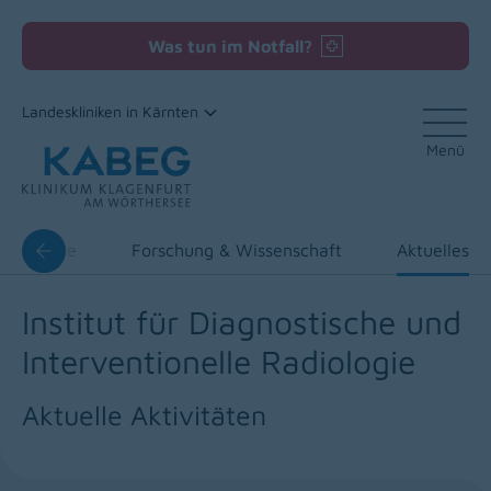
Was tun im Notfall?
Landeskliniken in Kärnten
Menü
Zum Inhalt
und Lehre
Forschung & Wissenschaft
Aktuelles
Institut für Diagnostische und
Interventionelle Radiologie
Aktuelle Aktivitäten