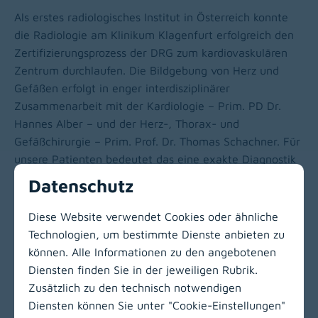
Als erstes radiologisches Institut in Österreich konnte
die Radiologie am Klinikum Klagenfurt erfolgreich den
Zertifizierungsprozess der DRG zum kardiovaskulären
Zentrum durchlaufen. Die Bildgebung von Herz und
Gefäßen erfolgt in enger interdisziplinärer
Zusammenarbeit mit der Kardiologie – Prim. PD Dr.
Hannes Alber – und der Herz-, Thorax- und
Gefäßchirurgie – Prim. Prof. Dr. Thomas Schachner. Für
unsere Patienten bedeutet das eine exakte Diagnostik
und medizinische Versorgung auf höchstem
Datenschutz
internationalen Niveau.
Diese Website verwendet Cookies oder ähnliche
Zum Presseartikel der Gesundheitswirtschaft.at
(opens in a new window)
Technologien, um bestimmte Dienste anbieten zu
können. Alle Informationen zu den angebotenen
Zur Hauptnavigation
Diensten finden Sie in der jeweiligen Rubrik.
Zusätzlich zu den technisch notwendigen
Diensten können Sie unter "Cookie-Einstellungen"