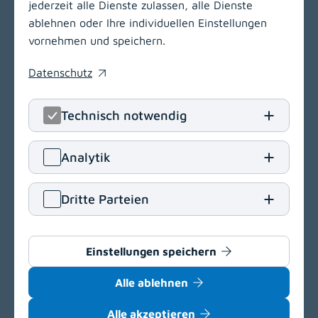
jederzeit alle Dienste zulassen, alle Dienste
ablehnen oder Ihre individuellen Einstellungen
vornehmen und speichern.
Datenschutz
(opens in a new window)
Technisch notwendig
LinkedIn
(opens in
Insta
(open
Analytik
Klinikum Klagenfurt am Wörthersee
Dritte Parteien
Feschnigstraße 11
9020 Klagenfurt am Wörthersee
T
+43 463 538-0
Einstellungen speichern
E
klinikum.klagenfurt[at]kabeg
.
at
Alle ablehnen
Navigation
(opens in a new window)
Alle akzeptieren