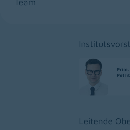
Team
Institutsvors
Prim.
Petri
Leitende Obe