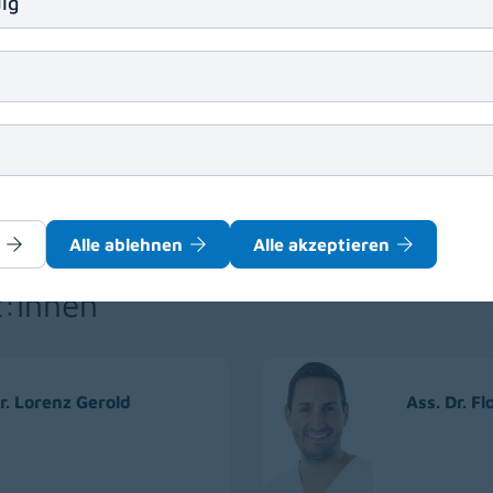
ig
ng (Patrick) Wong,
OÄ Dr. Anna Żerko
S
Alle ablehnen
Alle akzeptieren
t:innen
r. Lorenz Gerold
Ass. Dr. F