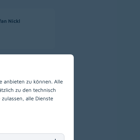
fan Nickl
lfgang
iner, QM-u. StS-
 anbieten zu können. Alle
ter
tzlich zu den technisch
zulassen, alle Dienste
tor Torda