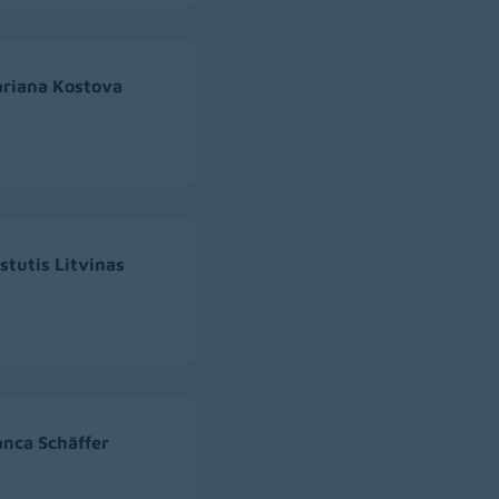
ariana Kostova
estutis Litvinas
anca Schäffer