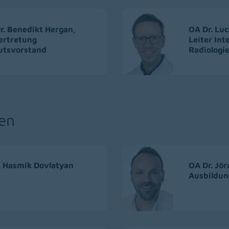
r. Benedikt Hergan,
OA Dr. Luc
vertretung
Leiter Int
tutsvorstand
Radiologi
en
. Hasmik Dovlatyan
OA Dr. Jör
Ausbildun