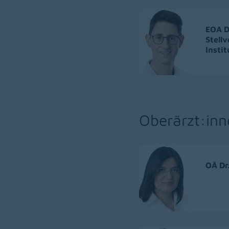
EOA D
Stell
Insti
Oberärzt:inn
OÄ Dr