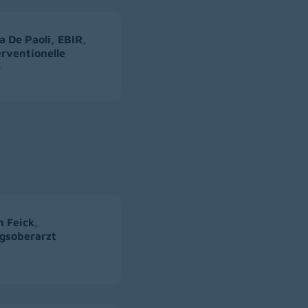
a De Paoli, EBIR,
erventionelle
e
n Feick,
gsoberarzt