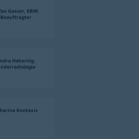
fan Gasser, EBIR,
Beauftragter
andra Habernig,
inderradiologie
tharina Kontaxis