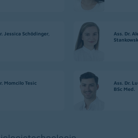
r. Jessica Schödinger,
Ass. Dr. A
Stankows
r. Momcilo Tesic
Ass. Dr. 
BSc Med.
iologietechnologin