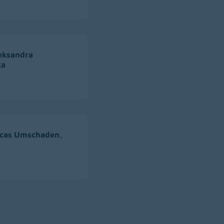
leksandra
ka
Lucas Umschaden,