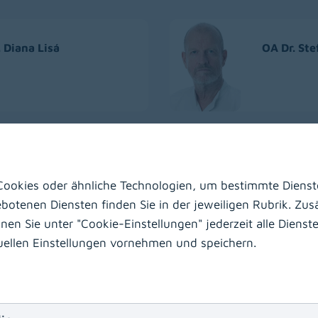
 Diana Lisá
OA Dr. Ste
. Karina Ofner
OA Dr. Wo
Pessenthe
ookies oder ähnliche Technologien, um bestimmte Dienste
Beauftrag
otenen Diensten finden Sie in der jeweiligen Rubrik. Zusä
n Sie unter "Cookie-Einstellungen" jederzeit alle Dienste 
duellen Einstellungen vornehmen und speichern.
. Jacek Stankowski,
OA Dr. Vik