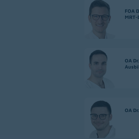
FOA Dr
MRT-D
OA Dr
Ausbi
OA Dr