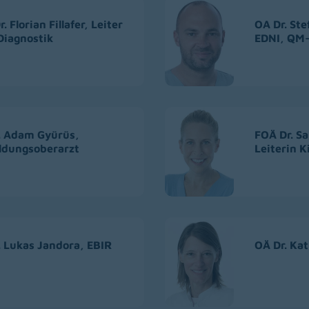
. Florian Fillafer, Leiter
OA Dr. Ste
iagnostik
EDNI, QM-
. Adam Gyürüs,
FOÄ Dr. S
ldungsoberarzt
Leiterin K
. Lukas Jandora, EBIR
OÄ Dr. Ka