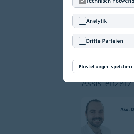
Technisch notwend
Analytik
OA Dr. Sioung Chuo
FRCR (UK), EBIR-E
Dritte Parteien
Einstellungen speichern
Assistenzärz
Ass. D