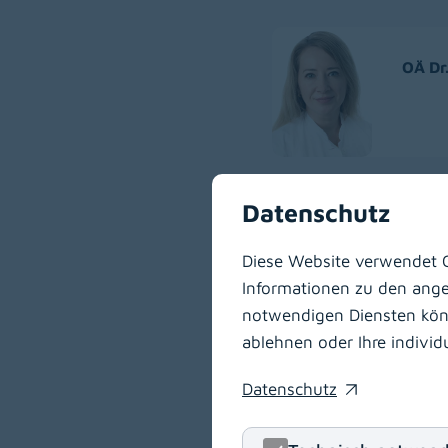
OÄ Dr.
Datenschutz
OÄ Dr
Diese Website verwendet C
Informationen zu den angeb
notwendigen Diensten könne
ablehnen oder Ihre indivi
OA Dr
Datenschutz
(opens in a new window)
EDiR