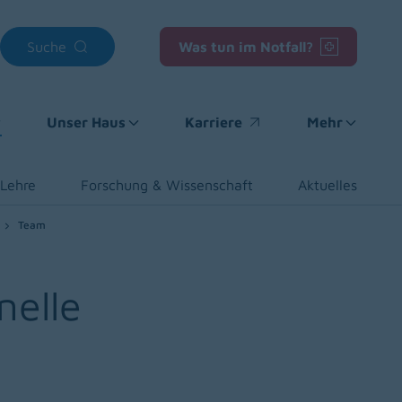
Suche
Was tun im Notfall?
Unser Haus
Karriere
Mehr
(opens in a new window)
 Lehre
Forschung & Wissenschaft
Aktuelles
Team
nelle