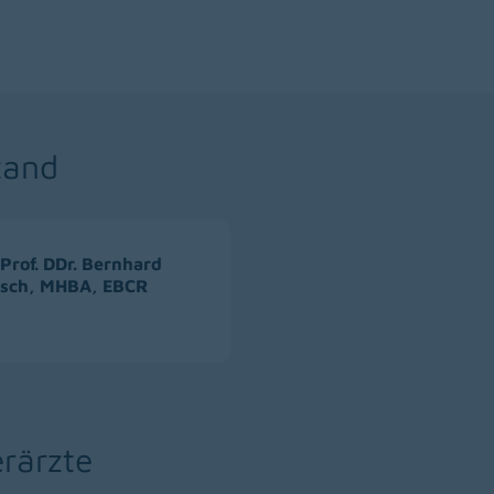
tand
 Prof. DDr. Bernhard
tsch, MHBA, EBCR
rärzte