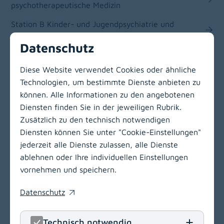
psychotherapeutische Medizin
Station B Kinder- und Jugendpsychiatrie und
psychotherapeutische Medizin
Datenschutz
Station C Kinder- und Jugendpsychiatrie und
psychotherapeutische Medizin
Diese Website verwendet Cookies oder ähnliche
Technologien, um bestimmte Dienste anbieten zu
können. Alle Informationen zu den angebotenen
Zur Hauptnavigation
Diensten finden Sie in der jeweiligen Rubrik.
Zusätzlich zu den technisch notwendigen
Diensten können Sie unter "Cookie-Einstellungen"
LinkedIn
(opens in
Insta
(open
jederzeit alle Dienste zulassen, alle Dienste
ablehnen oder Ihre individuellen Einstellungen
Klinikum Klagenfurt am Wörthersee
vornehmen und speichern.
Feschnigstraße 11
Datenschutz
9020 Klagenfurt am Wörthersee
(opens in a new window)
T
+43 463 538-0
Technisch notwendig
E
klinikum.klagenfurt[at]kabeg
.
at